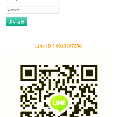
Line ID：0913307258