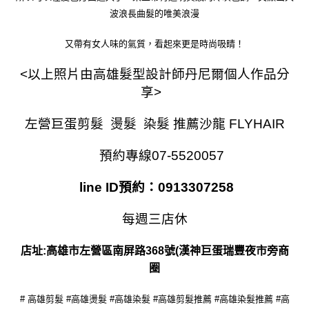
波浪長曲髮的唯美浪漫
又帶有女人味的氣質，看起來更是時尚吸睛！
<以上照片由高雄髮型設計師丹尼爾個人作品分
享>
左營巨蛋剪髮 燙髮 染髮 推薦沙龍 FLYHAIR
預約專線07-5520057
line ID預約：0913307258
每週三店休
店址:高雄市左營區南屏路368號(漢神巨蛋瑞豐夜市旁商
圈
# 高雄剪髮 #高雄燙髮 #高雄染髮 #高雄剪髮推薦 #高雄染髮推薦 #高