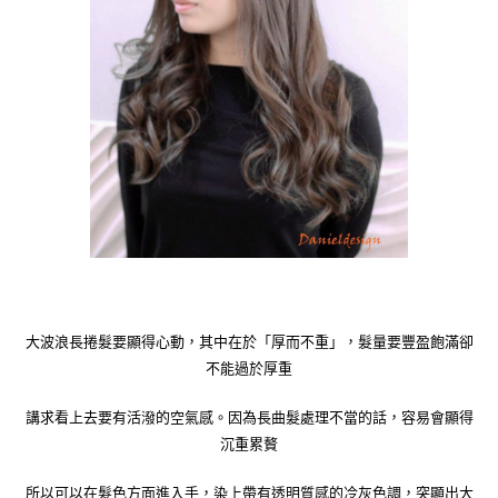
大波浪長捲髮要顯得心動，其中在於「厚而不重」，髮量要豐盈飽滿卻
不能過於厚重
講求看上去要有活潑的空氣感。因為長曲髮處理不當的話，容易會顯得
沉重累贅
所以可以在髮色方面進入手，染上帶有透明質感的冷灰色調，突顯出大