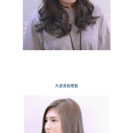
大波浪長捲髮