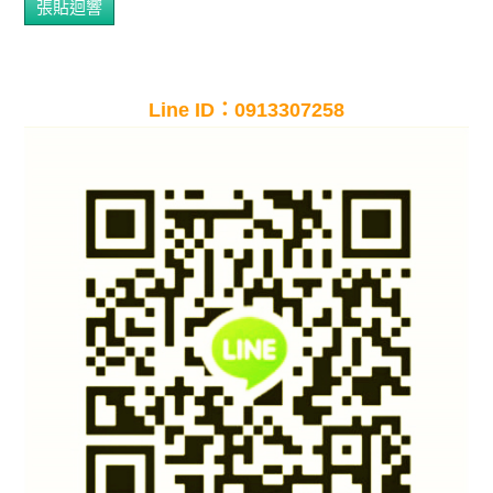
Line ID：0913307258