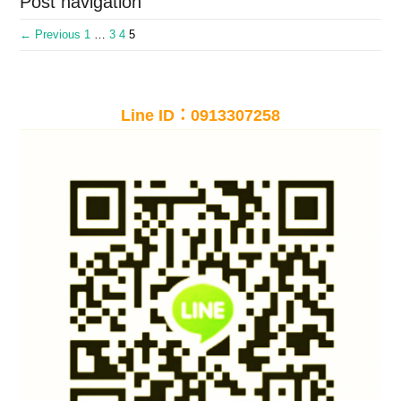
Post navigation
← Previous
1
…
3
4
5
Line ID：0913307258